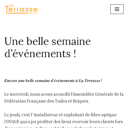
Aller
au
contenu
Une belle semaine
d’événements !
𝑬𝒏𝒄𝒐𝒓𝒆 𝒖𝒏𝒆 𝒃𝒆𝒍𝒍𝒆 𝒔𝒆𝒎𝒂𝒊𝒏𝒆 𝒅’𝒆́𝒗𝒆́𝒏𝒆𝒎𝒆𝒏𝒕𝒔 𝒂̀ 𝑳𝒂 𝑻𝒆𝒓𝒓𝒂𝒔𝒔𝒆 !
Le mercredi, nous avons accueilli l’Assemblée Générale de la
Fédération Française des Tuiles et Briques.
Le jeudi, c’est l’’installateur et exploitant de fibre optique
COVAGE qui a pu profiter des lieux recevoir leurs clients lors