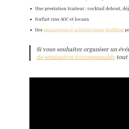
Une prestation traiteur : cocktail debout, déj
Forfait vins AOC et locaux
Des
animations et activités team-building
po
Si vous souhaitez organiser un év
de séminaires écoresponsable
tout 