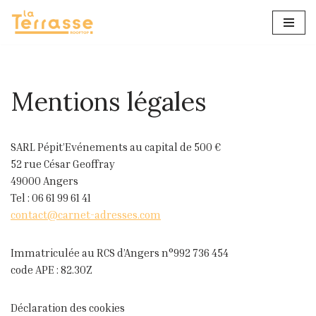
Aller
au
contenu
Mentions légales
SARL Pépit’Evénements au capital de 500 €
52 rue César Geoffray
49000 Angers
Tel : 06 61 99 61 41
contact@carnet-adresses.co
m
Immatriculée au RCS d’Angers n°992 736 454
code APE : 82.30Z
Déclaration des cookies